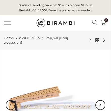
Skip
Gratis verzending vanaf € 30 euro binnen NL & BE
to
Besteld vóór 15:00? Dezelfde werkdag verzonden!
content
0
Home
// WOORDEN
Pap, wil je mij
weggeven?