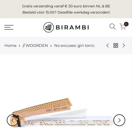
Skip
Gratis verzending vanaf € 30 euro binnen NL & BE
to
Besteld vóór 15:00? Dezelfde werkdag verzonden!
content
0
Home
// WOORDEN
No excuses: gin tonic