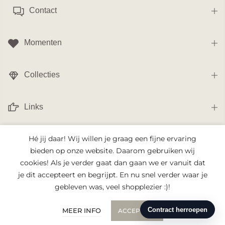
Contact
Momenten
Collecties
Links
Hé jij daar! Wij willen je graag een fijne ervaring
Nieuwsbrief
bieden op onze website. Daarom gebruiken wij
cookies! Als je verder gaat dan gaan we er vanuit dat
je dit accepteert en begrijpt. En nu snel verder waar je
gebleven was, veel shopplezier :)!
0
MEER INFO
ACCEPTEER
VOEG TOE AAN WINKELWAGEN
Shop
Cart
Account
Zoeken