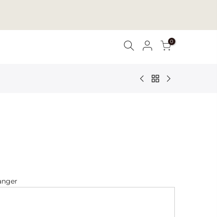
0
Uw winkelwagen is leeg.
RETURN TO SHOP
anger