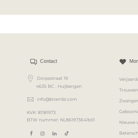
Contact
Mom
Dorpsstraat 19
Verjaard
4635 BC , Huijbergen
Trouwen
info@birambi.com
Zwanger
Geboort
KVK: 81181973
BTW nummer: NL861973641b01
Nieuwe 
Betersc