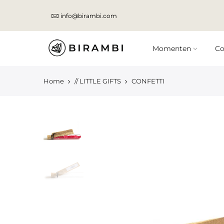
Skip
info@birambi.com
to
content
Momenten
Co
Home
// LITTLE GIFTS
CONFETTI