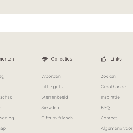
enten
Collecties
Links
ag
Woorden
Zoeken
Little gifts
Groothandel
schap
Sterrenbeeld
Inspiratie
e
Sieraden
FAQ
woning
Gifts by friends
Contact
hap
Algemene voo