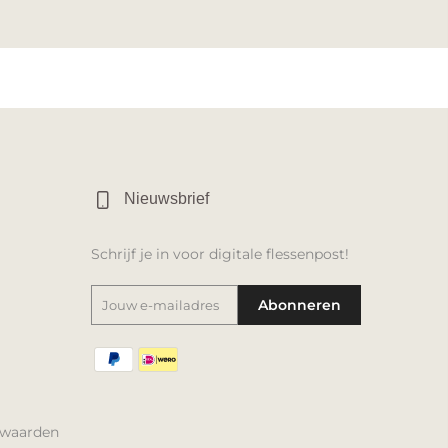
Nieuwsbrief
Schrijf je in voor digitale flessenpost!
Abonneren
rwaarden