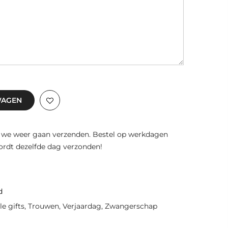
Voeg een coupon toe
Bestelnotitie toevoegen:
Couponcode werkt op de afrekenpagina
WAGEN
 we weer gaan verzenden. Bestel op werkdagen
wordt dezelfde dag verzonden!
d
le gifts
,
Trouwen
,
Verjaardag
,
Zwangerschap