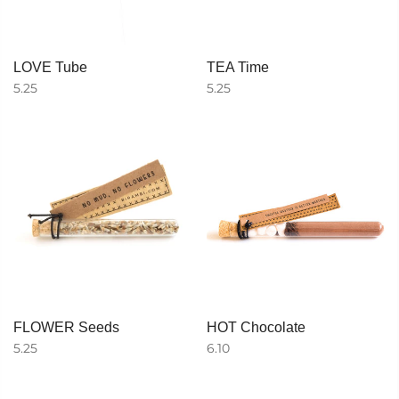
LOVE Tube
TEA Time
5.25
5.25
FLOWER Seeds
HOT Chocolate
5.25
6.10